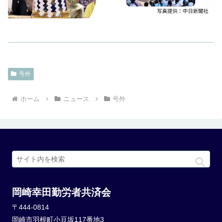
号外
ホーム
ニュース
号外
岡崎幸田勤労者共済会
〒444-0814
岡崎市羽根町小豆坂117番地3